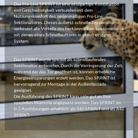
Das Pro-Line SPRINT ist eine einzigartige Kombination
von Geschwindigkeit verbunden mit dem
Nutzungskomfort des serienmäßigen Pro-Line
Sektionaltores. Dieses äußerst schnelle Sektionaltor
verbindet alle Vorteile des herkömmlichen Sektionaltores
mit denen eines Schnelllauftores in einem einzigen
System.
Das SPRINT wurde speziell als schnelllaufendes
Sektionaltor entworfen. Durch die Verringerung der Zeit,
während der das Tor geöffnet ist, können erhebliche
Energieeinsparungen erzielt werden. Das SPRINT ist
hervorragend zur Montage in der Außenfassade
geeignet.
Die Ausführung des SPRINT kann sehr gut an Ihre
speziellen Wünsche angepasst werden. Das SPRINT ist
in 2 Ausführungen erhältlich: als S40 SPRINT und als A40
SPRINT.