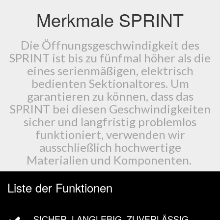
Merkmale SPRINT
Die Öffnungsgeschwindigkeit des
SPRINT ist bis zu fünfmal höher als die
eines serienmäßigen, elektrisch
bedienten Sektionaltores. Um
garantieren zu können, dass das
SPRINT bei diesen Geschwindigkeiten
sicher und langfristig problemlos
funktioniert, verwenden wir
ausschließlich hochwertige
Materialien und Komponenten.
Liste der Funktionen
SICHER, LANGLEBIG, ZUVERLÄSSIG