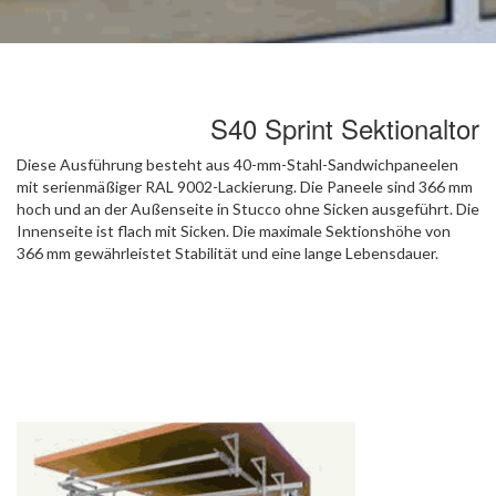
S40 Sprint Sektionaltor
Diese Ausführung besteht aus 40-mm-Stahl-Sandwichpaneelen
mit serienmäßiger RAL 9002-Lackierung. Die Paneele sind 366 mm
hoch und an der Außenseite in Stucco ohne Sicken ausgeführt. Die
Innenseite ist flach mit Sicken. Die maximale Sektionshöhe von
366 mm gewährleistet Stabilität und eine lange Lebensdauer.
Das S40 SPRINT ist ein äußerst robustes „Arbeitstier“, das
sowohl zum internen als auch zum externen Gebrauch geeignet
ist. Zu Ihrer Sicherheit kann das S40 SPRINT gegen Aufpreis
mit transparenten A40-Sektionen versehen werden. Die Paneele
können gegen Aufpreis in RAL lackiert werden.